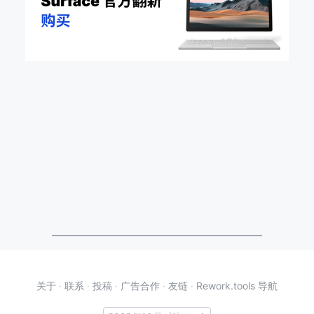
关于
·
联系
·
投稿
·
广告合作
·
友链
·
Rework.tools 导航