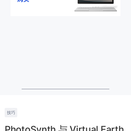
技巧
PhotoSynth 与 Virtual Earth