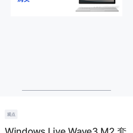
观点
Windows Live Wave3 M2 套