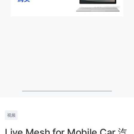
视频
Live Mesh for Mobile Car 汽