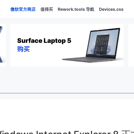
微软官方商店
值得买
Rework.tools 导航
Devices.css