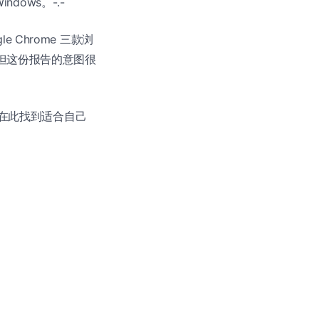
dows。-.-
ogle Chrome 三款浏
，但这份报告的意图很
以在此找到适合自己