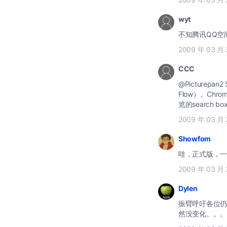
wyt
不知腾讯QQ空
2009 年 03 月 
CCC
@Picturep
Flow）。Ch
览的search 
2009 年 03 月 
Showfom
哇，正式版，一
2009 年 03 月 
Dylen
振臂呼吁各位仍然坚
然没变化。。。