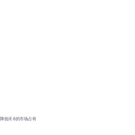
降低IE 6的市场占有