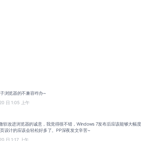
子浏览器的不兼容咋办~
20 日 1:05 上午
了微软改进浏览器的诚意，我觉得很不错，Windows 7发布后应该能够大幅度
页设计的应该会轻松好多了。PP深夜发文辛苦~
20 日 1:17 上午