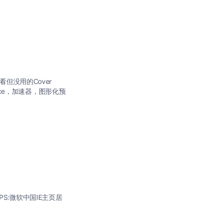
好看但没用的Cover
ice，加速器，图形化预