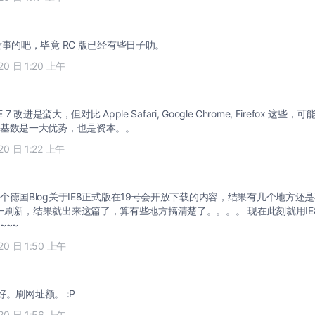
没事的吧，毕竟 RC 版已经有些日子叻。
20 日 1:20 上午
 7 改进是蛮大，但对比 Apple Safari, Google Chrome, Firefox 
基数是一大优势，也是资本。。
20 日 1:22 上午
个德国Blog关于IE8正式版在19号会开放下载的内容，结果有几个地方还
t一刷新，结果就出来这篇了，算有些地方搞清楚了。。。。 现在此刻就用IE8正式版留言，性能如
~~~
20 日 1:50 上午
写好。刷网址额。 :P
20 日 1:56 上午