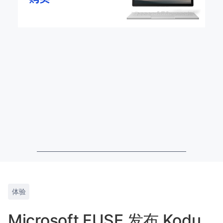
体验
Microsoft FUSE 发布 Kodu