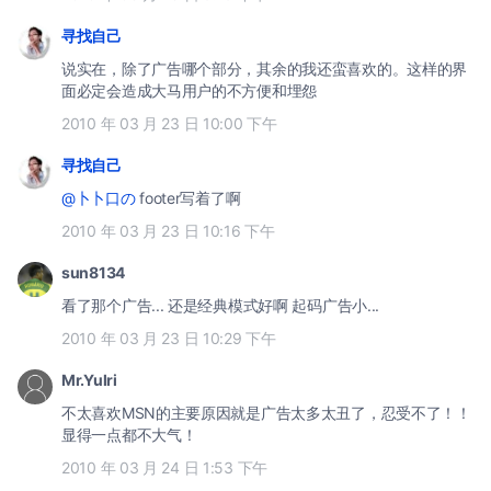
寻找自己
说实在，除了广告哪个部分，其余的我还蛮喜欢的。这样的界
面必定会造成大马用户的不方便和埋怨
2010 年 03 月 23 日 10:00 下午
寻找自己
@卜卜口の
footer写着了啊
2010 年 03 月 23 日 10:16 下午
sun8134
看了那个广告... 还是经典模式好啊 起码广告小...
2010 年 03 月 23 日 10:29 下午
Mr.Yulri
不太喜欢MSN的主要原因就是广告太多太丑了，忍受不了！！
显得一点都不大气！
2010 年 03 月 24 日 1:53 下午