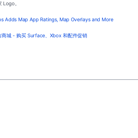
Logo。
ps Adds Map App Ratings, Map Overlays and More
城 - 购买 Surface、Xbox 和配件促销