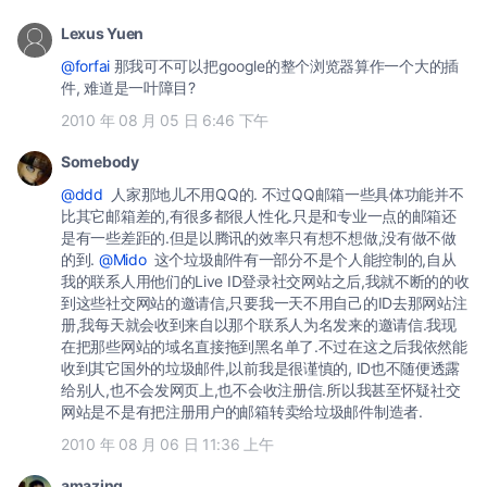
Lexus Yuen
@forfai
那我可不可以把google的整个浏览器算作一个大的插
件, 难道是一叶障目?
2010 年 08 月 05 日 6:46 下午
Somebody
@ddd
人家那地儿不用QQ的. 不过QQ邮箱一些具体功能并不
比其它邮箱差的,有很多都很人性化.只是和专业一点的邮箱还
是有一些差距的.但是以腾讯的效率只有想不想做,没有做不做
的到.
@Mido
这个垃圾邮件有一部分不是个人能控制的,自从
我的联系人用他们的Live ID登录社交网站之后,我就不断的的收
到这些社交网站的邀请信,只要我一天不用自己的ID去那网站注
册,我每天就会收到来自以那个联系人为名发来的邀请信.我现
在把那些网站的域名直接拖到黑名单了.不过在这之后我依然能
收到其它国外的垃圾邮件,以前我是很谨慎的, ID也不随便透露
给别人,也不会发网页上,也不会收注册信.所以我甚至怀疑社交
网站是不是有把注册用户的邮箱转卖给垃圾邮件制造者.
2010 年 08 月 06 日 11:36 上午
amazing