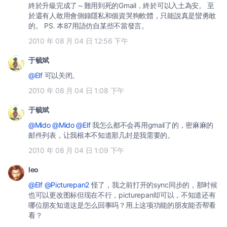
終於升級完成了～難用到死的Gmail，終於可以入土為安。 至
於還有人敢用會側錄隱私和個資哭狗軟體，只能說真是蠻勇敢
的。 PS. 本87用語仿自某些不當發言。
2010 年 08 月 04 日 12:56 下午
于毓斌
@Elf
可以关闭。
2010 年 08 月 04 日 1:08 下午
于毓斌
@Mido
@Mido
@Elf
我怎么都不会再用gmail了的，密麻麻的
邮件列表，让我根本不知道那几封是我需要的。
2010 年 08 月 04 日 1:09 下午
leo
@Elf
@Picturepan2
怪了，我之前打开的sync同步的，那时候
也可以更改图标但现在不行，picturepan却可以，不知道还有
哪位朋友知道这是怎么回事吗？用上这项功能的朋友能否帮看
看？