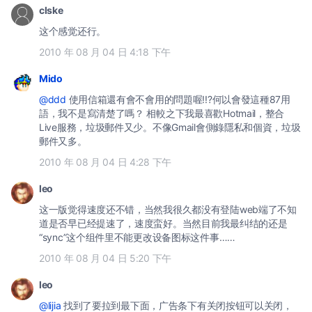
clske
这个感觉还行。
2010 年 08 月 04 日 4:18 下午
Mido
@ddd
使用信箱還有會不會用的問題喔!!?何以會發這種87用
語，我不是寫清楚了嗎？ 相較之下我最喜歡Hotmail，整合
Live服務，垃圾郵件又少。不像Gmail會側錄隱私和個資，垃圾
郵件又多。
2010 年 08 月 04 日 4:28 下午
leo
这一版觉得速度还不错，当然我很久都没有登陆web端了不知
道是否早已经提速了，速度蛮好。当然目前我最纠结的还是
“sync”这个组件里不能更改设备图标这件事……
2010 年 08 月 04 日 5:20 下午
leo
@lijia
找到了要拉到最下面，广告条下有关闭按钮可以关闭，