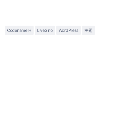
Codename H
LiveSino
WordPress
主题