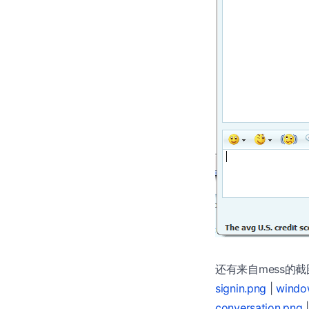
还有来自mess的
signin.png
|
windo
conversation.png