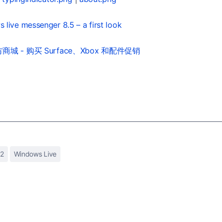
 live messenger 8.5 – a first look
城 - 购买 Surface、Xbox 和配件促销
2
Windows Live