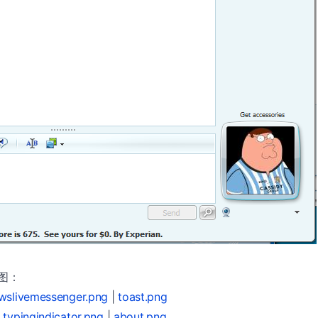
截图：
wslivemessenger.png
|
toast.png
|
typingindicator.png
|
about.png