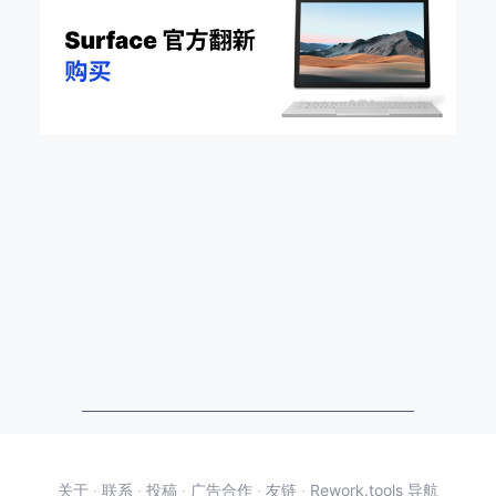
关于
·
联系
·
投稿
·
广告合作
·
友链
·
Rework.tools 导航