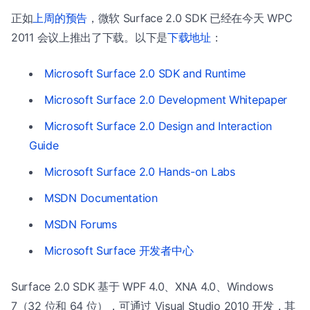
正如
上周的预告
，微软 Surface 2.0 SDK 已经在今天 WPC
2011 会议上推出了下载。以下是
下载地址
：
Microsoft Surface 2.0 SDK and Runtime
Microsoft Surface 2.0 Development Whitepaper
Microsoft Surface 2.0 Design and Interaction
Guide
Microsoft Surface 2.0 Hands-on Labs
MSDN Documentation
MSDN Forums
Microsoft Surface 开发者中心
Surface 2.0 SDK 基于 WPF 4.0、XNA 4.0、Windows
7（32 位和 64 位），可通过 Visual Studio 2010 开发，其