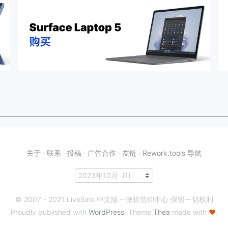
关于
·
联系
·
投稿
·
广告合作
·
友链
·
Rework.tools 导航
© 2007 - 2021 LiveSino 中文版 – 微软信仰中心 保留一切权利
Proudly published with
WordPress
. Theme
Thea
made with
♥
.