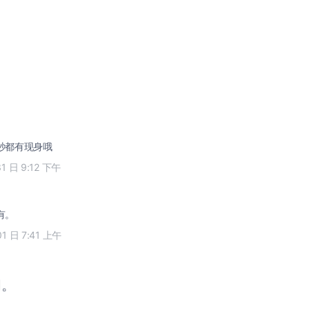
6秒都有现身哦
31 日 9:12 下午
有。
01 日 7:41 上午
闭。