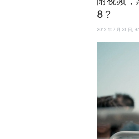
附视频，惠
8？
2012 年