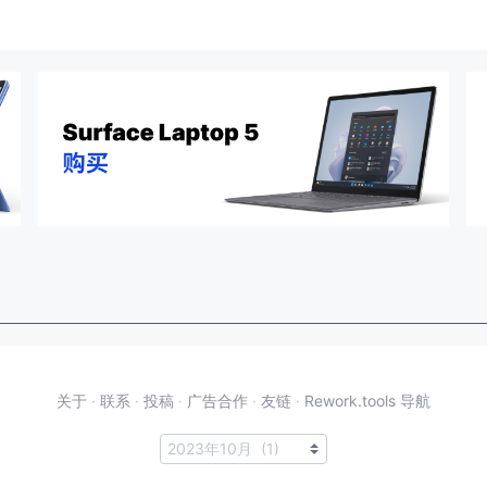
关于
·
联系
·
投稿
·
广告合作
·
友链
·
Rework.tools 导航