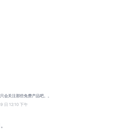
只会关注那些免费产品吧。。
09 日 12:10 下午
闭。