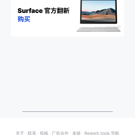
关于
·
联系
·
投稿
·
广告合作
·
友链
·
Rework.tools 导航