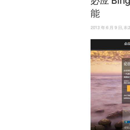
必应 B
能
2013 年 