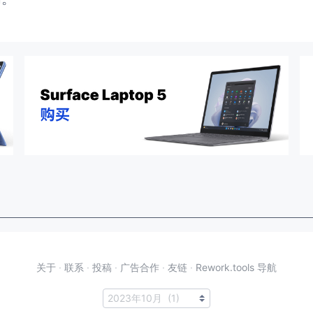
关于
·
联系
·
投稿
·
广告合作
·
友链
·
Rework.tools 导航