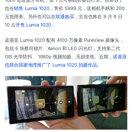
1020 还送蓝牙耳机，加 1 元可获赠折叠自行车。目前苏宁
也在
销售 Lumia 1020
，售价 5999 元，送相机手柄和 200
元抵用券。另外也可以在
联通购买
，京东也将在 9 月 9 日
10 点
开售 Lumia 1020
。
诺基亚 Lumia 1020 配有 4100 万像素 PureView 摄像头，
包括 6 块蔡司镜片、Xenon 和 LED 闪光灯，支持第二代
OIS 光学防抖、 1080p 视频拍摄、无损变焦。近期，
诺基亚
也联合国家地理推广了 Lumia 1020 拍摄作品
。