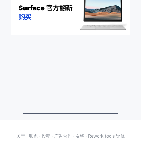
关于
·
联系
·
投稿
·
广告合作
·
友链
·
Rework.tools 导航