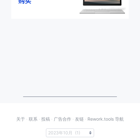
关于
·
联系
·
投稿
·
广告合作
·
友链
·
Rework.tools 导航