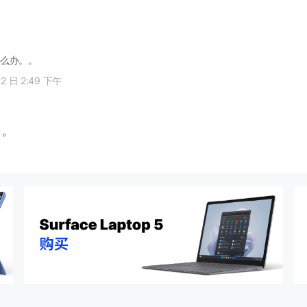
么办。。
22 日 2:49 下午
闭。