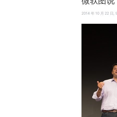
微软图说 
20