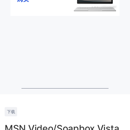
下载
MSN Video/Soapbox Vista