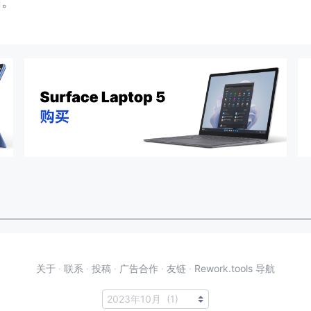
闭。
关于
·
联系
·
投稿
·
广告合作
·
友链
·
Rework.tools 导航