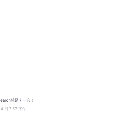
1的search总是卡一会！
24 日 7:57 下午