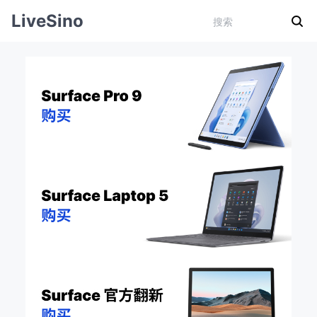
LiveSino