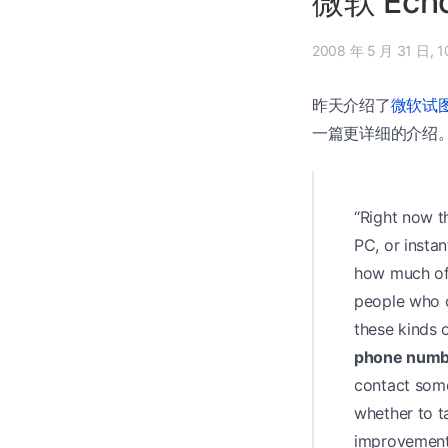
微软 Ec
2008
昨天介绍了
微软试图通
一篇更详细的介绍
“Right now t
PC, or instan
how much of 
people who c
these kinds 
phone n
contact some
whether to t
improvement 