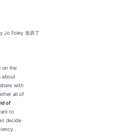
y Jo Foley 发表了
e on the
s about
 share with
ther all of
id of
ant to
an decide
ciency