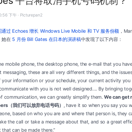
hoes 平台将取消手机号码机制？
 年 5 月 31 日, 10:56 下午
·
Picturepan2
过 Echoes 增长 Windows Live Mobile 和 TV 服务份额
，Mar
。她在
5 月份 Bill Gates 在日本的演讲稿
中发现了以下内容：
he mobile phone, the desktop phone, the e-mail that you hav
t messaging, these are all very different things, and the issue
your information or your schedule, your current activity you
ommunicate with you is not well designed…. By bringing toge
of communication, we can greatly simplify them.
We can get r
umbers（我们可以放弃电话号码）
, have it so when you say you w
one, based on who you are and where that person is, they c
ake the call or take a message about that, and so a great effi
that can be made there.”