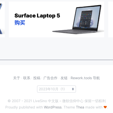
关于
·
联系
·
投稿
·
广告合作
·
友链
·
Rework.tools 导航
© 2007 - 2021 LiveSino 中文版 – 微软信仰中心 保留一切权利
Proudly published with
WordPress
. Theme
Thea
made with
♥
.