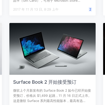
品卡（Gift Card），可用于 Microsoft Store…
2017 年 11 月 13 日, 8:29 上午
2
Surface Book 2 开始接受预订
微软上个月新发布的 Surface Book 2 如今已经开始接
受预订，价格从 $1,499 起跳，11 月 16 日正式上市。
这是微软 Surface 系列最高性能版本，最高有选…