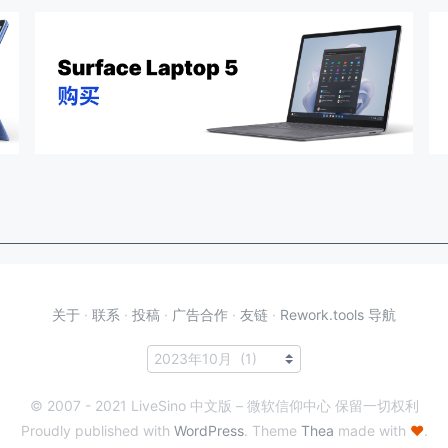
关于
·
联系
·
投稿
·
广告合作
·
友链
·
Rework.tools 导航
© 2007 - 2021 LiveSino 中文版 – 微软信仰中心 保留一切权利
Proudly published with
WordPress
. Theme
Thea
made with
♥
.