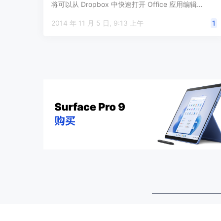
将可以从 Dropbox 中快速打开 Office 应用编辑…
2014 年 11 月 5 日, 9:13 上午
1