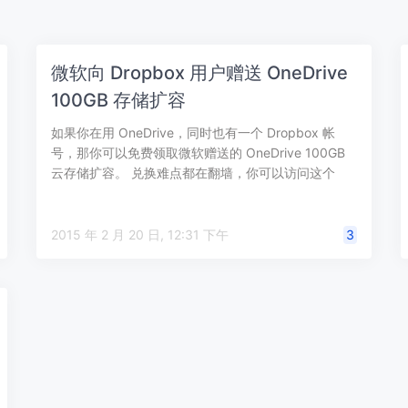
微软向 Dropbox 用户赠送 OneDrive
100GB 存储扩容
如果你在用 OneDrive，同时也有一个 Dropbox 帐
号，那你可以免费领取微软赠送的 OneDrive 100GB
云存储扩容。 兑换难点都在翻墙，你可以访问这个
OneD…
2015 年 2 月 20 日, 12:31 下午
3