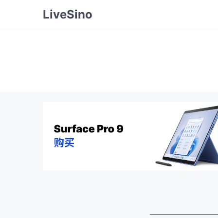
LiveSino