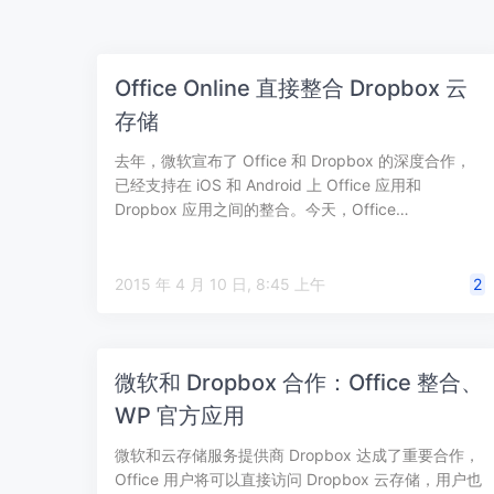
Office Online 直接整合 Dropbox 云
存储
去年，微软宣布了 Office 和 Dropbox 的深度合作，
已经支持在 iOS 和 Android 上 Office 应用和
Dropbox 应用之间的整合。今天，Office…
2015 年 4 月 10 日, 8:45 上午
2
微软和 Dropbox 合作：Office 整合、
WP 官方应用
微软和云存储服务提供商 Dropbox 达成了重要合作，
Office 用户将可以直接访问 Dropbox 云存储，用户也