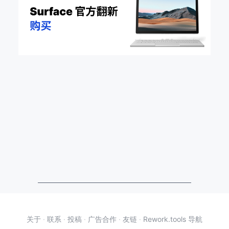
关于
·
联系
·
投稿
·
广告合作
·
友链
·
Rework.tools 导航