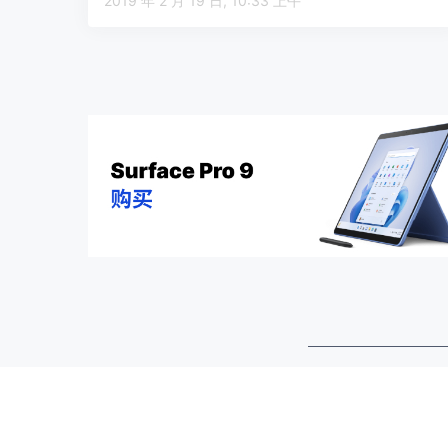
2019 年 2 月 19 日, 10:33 上午