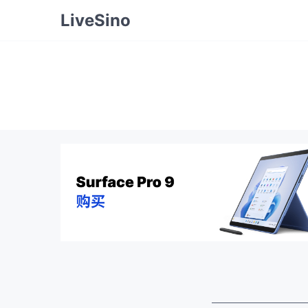
LiveSino