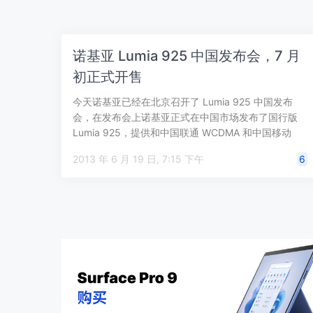
诺基亚 Lumia 925 中国发布会，7 月
初正式开售
今天诺基亚已经在北京召开了 Lumia 925 中国发布
会，在发布会上诺基亚正式在中国市场发布了国行版
Lumia 925，提供和中国联通 WCDMA 和中国移动
TD-SCDMA…
2013 年 6 月 19 日, 7:15 下午
6