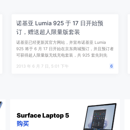
诺基亚 Lumia 925 于 17 日开始预
订，赠送超人限量版套装
诺基亚已经更新其官方网站，并宣布诺基亚 Lumia
925 将于 6 月 17 日开始在京东商城预订，并且预订者
可获得超人限量版无线充电套装，共 925 套先到先
得；诺基亚官方网站…
2013 年 6 月 7 日, 5:01 下午
6