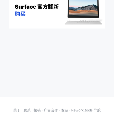
关于
·
联系
·
投稿
·
广告合作
·
友链
·
Rework.tools 导航