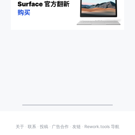
关于
·
联系
·
投稿
·
广告合作
·
友链
·
Rework.tools 导航