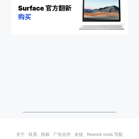
关于
·
联系
·
投稿
·
广告合作
·
友链
·
Rework.tools 导航