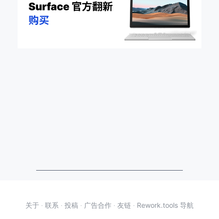
关于
·
联系
·
投稿
·
广告合作
·
友链
·
Rework.tools 导航