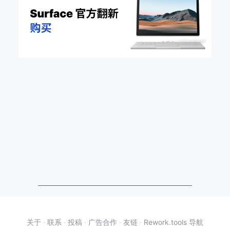
关于
·
联系
·
投稿
·
广告合作
·
友链
·
Rework.tools 导航