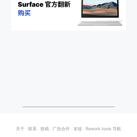
关于
·
联系
·
投稿
·
广告合作
·
友链
·
Rework.tools 导航