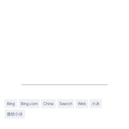
Bing
Bing.com
China
Search
Web
小冰
微软小冰