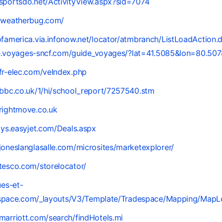
sportsdo.net/ActivityView.aspx?sid=7074
s.weatherbug.com/
ofamerica.via.infonow.net/locator/atmbranch/ListLoadAction.
ne.voyages-sncf.com/guide_voyages/?lat=41.5085&lon=80.50
fr-elec.com/veIndex.php
.bbc.co.uk/1/hi/school_report/7257540.stm
rightmove.co.uk
days.easyjet.com/Deals.aspx
joneslanglasalle.com/microsites/marketexplorer/
tesco.com/storelocator/
ues-et-
espace.com/_layouts/V3/Template/Tradespace/Mapping/MapL
marriott.com/search/findHotels.mi