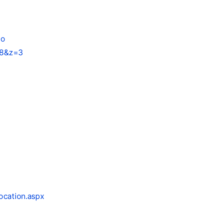
do
78&z=3
ocation.aspx