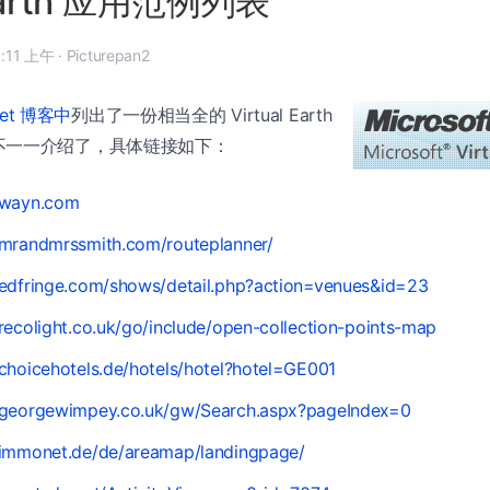
 Earth 应用范例列表
 年 7 月 22 日, 11:11 上午
·
Picturepan2
Net 博客中
列出了一份相当全的 Virtual Earth
不一一介绍了，具体链接如下：
.wayn.com
.mrandmrssmith.com/routeplanner/
edfringe.com/shows/detail.php?action=venues&id=23
recolight.co.uk/go/include/open-collection-points-map
choicehotels.de/hotels/hotel?hotel=GE001
.georgewimpey.co.uk/gw/Search.aspx?pageIndex=0
.immonet.de/de/areamap/landingpage/