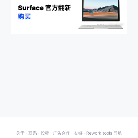
关于
·
联系
·
投稿
·
广告合作
·
友链
·
Rework.tools 导航