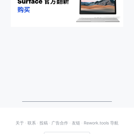
关于
·
联系
·
投稿
·
广告合作
·
友链
·
Rework.tools 导航