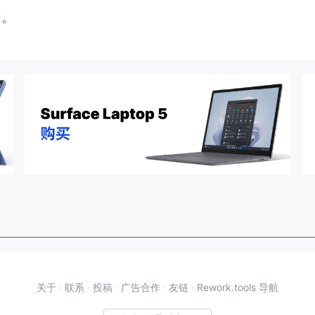
闭。
关于
·
联系
·
投稿
·
广告合作
·
友链
·
Rework.tools 导航