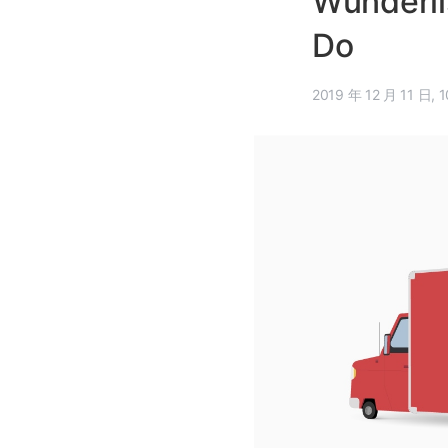
Wunderl
Do
201