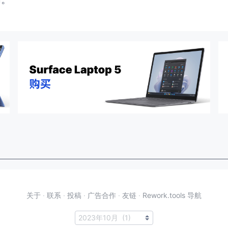
关于
·
联系
·
投稿
·
广告合作
·
友链
·
Rework.tools 导航