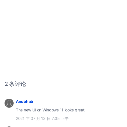
2 条评论
Anubhab
The new UI on Windows 11 looks great.
2021 年 07 月 13 日 7:35 上午