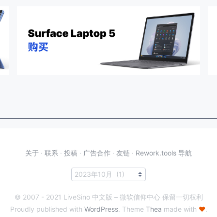
关于
·
联系
·
投稿
·
广告合作
·
友链
·
Rework.tools 导航
© 2007 - 2021 LiveSino 中文版 – 微软信仰中心 保留一切权利
Proudly published with
WordPress
. Theme
Thea
made with
♥
.