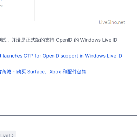
并没是正式版的支持 OpenID 的 Windows Live ID。
t launches CTP for OpenID support in Windows Live ID
城 - 购买 Surface、Xbox 和配件促销
Live ID