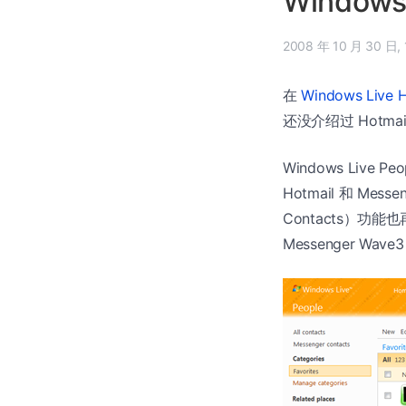
Windows
在
Windows Live 
还没介绍过 Hotma
Windows Liv
Hotmail 和 Me
Contacts）功能也
Messenger Wa