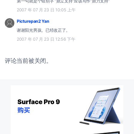
第一句就是个错别字 “鼎立支持”应该写作“鼎力支持”
2007 年 07 月 23 日 10:05 上午
Picturepan2 Yan
谢谢阳光男孩。已经改正了。
2007 年 07 月 23 日 12:56 下午
评论当前被关闭。