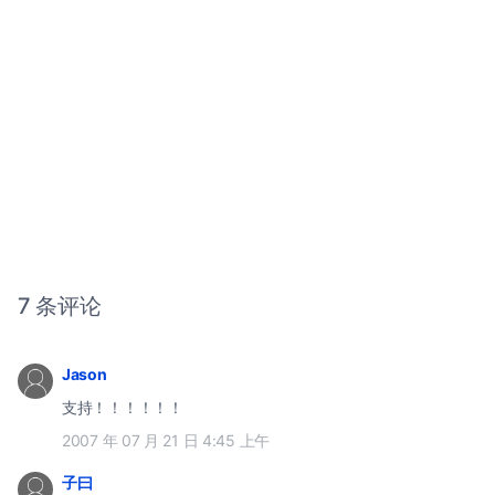
7 条评论
Jason
支持！！！！！！
2007 年 07 月 21 日 4:45 上午
子曰