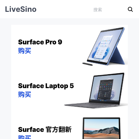
LiveSino